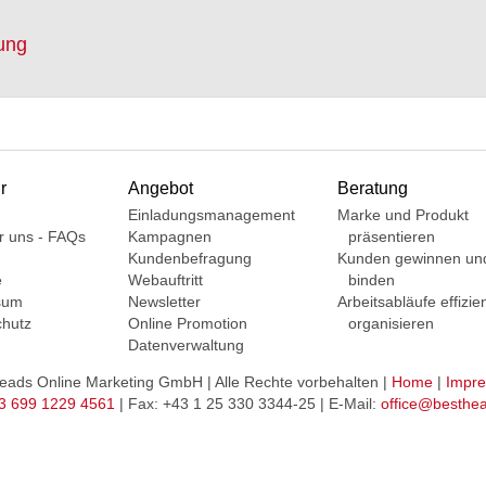
ung
r
Angebot
Beratung
Einladungsmanagement
Marke und Produkt
r uns - FAQs
Kampagnen
präsentieren
Kundenbefragung
Kunden gewinnen un
e
Webauftritt
binden
sum
Newsletter
Arbeitsabläufe effizie
hutz
Online Promotion
organisieren
Datenverwaltung
ads Online Marketing GmbH | Alle Rechte vorbehalten |
Home
|
Impr
3 699 1229 4561
| Fax: +43 1 25 330 3344-25 | E-Mail:
office@besthe