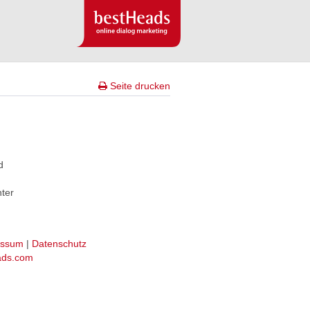
Seite drucken
d
nter
essum
|
Datenschutz
ads.com